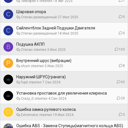
7
Тимофей 5
18 Авг 2025
Шаровая опора
С
0
Степан
27 Июл 2025
Сайлентблок Задней Подушки Двигателя
С
0
Степан
18 Июл 2025
Подушка АКПП
В
103
Степан
3 Июл 2025
Внутренний шрус (вибрации)
P
8
shum
3 Июн 2025
Наружний ШРУС(граната)
65
fopd
7 Сен 2024
Установка проставок для увеличения клиренса
29
Crazy_G
4 Сен 2024
Ошибка замка рулевого колеса.
D
3
Extremator
19 Июл 2024
Ошибка ABS - Замена Ступицы(магнитного кольца ABS)