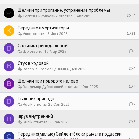
Щелчки при трогание, устранение проблемы
12
Сергей Николаевич
3 Авг 2026
Передние амортизаторы
К
21
Ашот
6 Июн 2026
Сальник привода левый
В
6
dvb
19 Мар 2026
Стук в ходовой
В
0
Валерьян
6 Дек 2025
Щелчки при повороте налево
В
4
Владимир Дубровский
1 Окт 2025
Пыльник привода
В
9
Rudik
25 Сен 2025
шруз внутренний
В
6
Rudik
16 Сен 2025
Передние(малые) Сайлентблоки рычага подвески
С