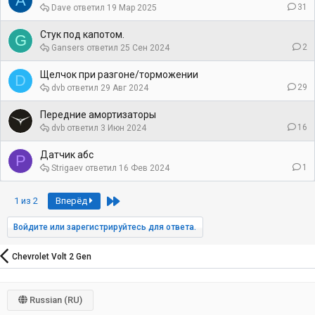
А
31
Dave
19 Мар 2025
Стук под капотом.
G
2
Gansers
25 Сен 2024
Щелчок при разгоне/торможении
D
29
dvb
29 Авг 2024
Передние амортизаторы
16
dvb
3 Июн 2024
Датчик абс
P
1
Strigaev
16 Фев 2024
Last
1 из 2
Вперёд
Войдите или зарегистрируйтесь для ответа.
Chevrolet Volt 2 Gen
Russian (RU)