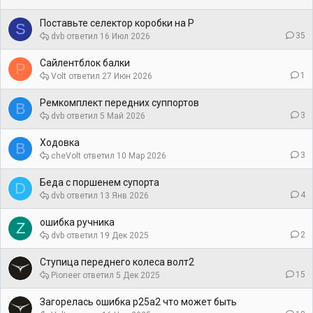
Поставьте селектор коробки на Р
S
35
dvb
16 Июл 2026
Сайлентблок балки
P
1
Volt
27 Июн 2026
Ремкомплект передних суппортов
В
3
dvb
5 Май 2026
Ходовка
В
3
cheVolt
10 Мар 2026
Беда с поршенем супорта
D
4
dvb
13 Янв 2026
ошибка ручника
Z
2
dvb
19 Дек 2025
Ступица переднего колеса волт2
15
Pioneer
5 Дек 2025
Загорелась ошибка p25a2 что может быть