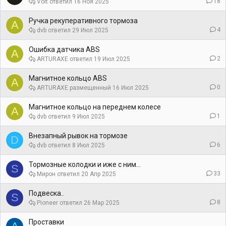
18
Volt
16 Ноя 2025
Ручка рекуперативного тормоза
A
4
dvb
29 Июл 2025
Ошибка датчика ABS
A
2
ARTURAXE
19 Июл 2025
Магнитное кольцо ABS
A
0
ARTURAXE
16 Июл 2025
Магнитное кольцо на переднем колесе
A
1
dvb
9 Июл 2025
Внезапный рывок на тормозе
D
6
dvb
8 Июл 2025
Тормозные колодки и иже с ним...
S
33
Мирон
20 Апр 2025
Подвеска..
S
8
Pioneer
26 Мар 2025
Проставки