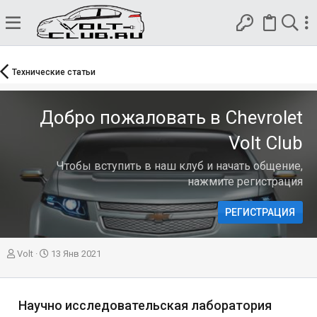
Технические статьи
Добро пожаловать в Chevrolet
Volt Club
Чтобы вступить в наш клуб и начать общение,
нажмите регистрация
РЕГИСТРАЦИЯ
А
Д
Volt
13 Янв 2021
в
а
т
т
о
а
Научно исследовательская лаборатория
р
п
у