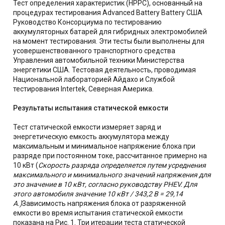
Тест определения характеристик (HPPC), основанный на
процедурах тестирования Advanced Battery Battery США
Руководство Консорциума по тестированию
аккумуляторных батарей для гибридных электромобилей
на момент тестирования. Эти тесты были выполнены для
усовершенствованного транспортного средства
Управления автомобильной техники Министерства
энергетики США. Тестовая деятельность, проводимая
Национальной лабораторией Айдахо и Службой
тестирования Intertek, Северная Америка.
Результаты испытания статической емкости
Тест статической емкости измеряет заряд и
энергетическую емкость аккумулятора между
максимальным и минимальное напряжение блока при
разряде при постоянном токе, рассчитанное примерно на
10 кВт (
Скорость разряда определяется путем усреднения
максимального и минимального значений напряжения для
это значение в 10 кВт, согласно руководству PHEV. Для
этого автомобиля значение 10 кВт / 343,2 В = 29,14
А.)
Зависимость напряжения блока от разряженной
емкости во время испытания статической емкости
показана на Рис. 1. Три итерации теста статической