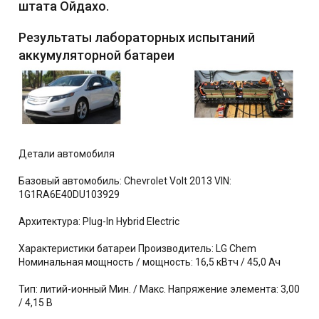
штата Ойдахо.
б
л
Результаты лабораторных испытаний
и
к
аккумуляторной батареи
а
ц
и
и
Детали автомобиля
Базовый автомобиль: Chevrolet Volt 2013 VIN:
1G1RA6E40DU103929
Архитектура: Plug-In Hybrid Electric
Характеристики батареи Производитель: LG Chem
Номинальная мощность / мощность: 16,5 кВтч / 45,0 Ач
Тип: литий-ионный Мин. / Макс. Напряжение элемента: 3,00
/ 4,15 В