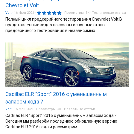
Chevrolet Volt
5
Volt
16 Июн 2021
Просмотры:
3K
Технические статьи
.
Полный цикл предсерийного тестирования Chevrolet Volt В
0
0
представленных видео показаны основные этапы
з
предсерийного тестирования в независимых...
в
ё
з
д
Cadillac ELR "Sport" 2016 с уменьшенным
запасом хода ?
Volt
15 Май 2021
Просмотры:
4K
Новостные статьи
Cadillac ELR "Sport" 2016 с уменьшенным запасом хода ?
Сегодня мы разберём последнюю обновленную версию
Cadillac ELR 2016 года и рассмотрим...