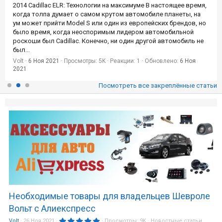
2014 Cadillac ELR: Технологии на максимуме В настоящее время,
когда толпа думает о самом крутом автомобиле планеты, на
ум может прийти Model S или один из европейских брендов, но
было время, когда неоспоримым лидером автомобильной
роскоши был Cadillac. Конечно, ни один другой автомобиль не
был...
Volt
6 Ноя 2021
Просмотры: 5K
Реакции: 1
Обновлено:
6 Ноя
2021
Посмотреть все закреплённые статьи
Необходимые товары для владельцев Шевроле
Вольт с Алиекспресс
5
Volt
26 Ноя 2021
Просмотры:
9K
Новостные статьи