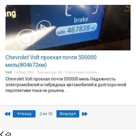
Chevrolet Volt проехал почти 500000
миль(804672км)
Volt
14 Мар 2021
Просмотры:
4K
Новостные статьи
Chevrolet Volt проехал почти 500000 миль Надежность
электромобилей и гибридных автомобилей в долгосрочной
перспективе пока не решена...
First
Last
Назад
2 из 10
Вперёд