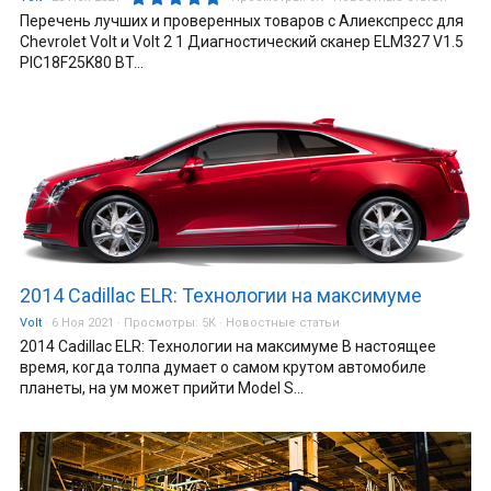
.
Перечень лучших и проверенных товаров с Алиекспресс для
0
0
Chevrolet Volt и Volt 2 1 Диагностический сканер ELM327 V1.5
з
PIC18F25K80 BT...
в
ё
з
д
2014 Cadillac ELR: Технологии на максимуме
Volt
6 Ноя 2021
Просмотры:
5K
Новостные статьи
2014 Cadillac ELR: Технологии на максимуме В настоящее
время, когда толпа думает о самом крутом автомобиле
планеты, на ум может прийти Model S...