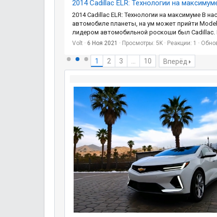
2014 Cadillac ELR: Технологии на максимум
ле
2014 Cadillac ELR: Технологии на максимуме В 
автомобиле планеты, на ум может прийти Model
лидером автомобильной роскоши был Cadillac. К
Volt
6 Ноя 2021
Просмотры: 5K
Реакции: 1
Обно
1
2
3
...
10
Вперёд