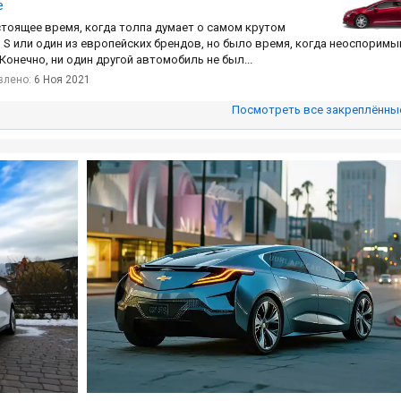
е
настоящее время, когда толпа думает о самом крутом
 S или один из европейских брендов, но было время, когда неоспорим
онечно, ни один другой автомобиль не был...
влено:
6 Ноя 2021
Посмотреть все закреплённы