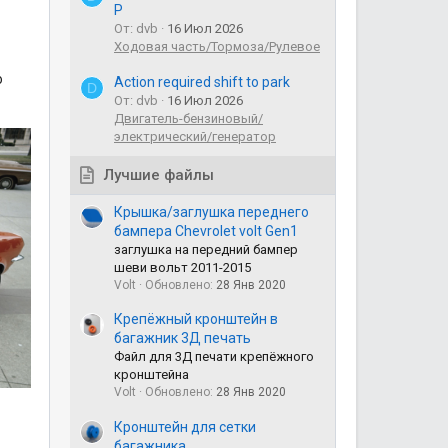
Р
От: dvb
16 Июл 2026
Ходовая часть/Тормоза/Рулевое
о
Action required shift to park
D
От: dvb
16 Июл 2026
Двигатель-бензиновый/
электрический/генератор
Лучшие файлы
Крышка/заглушка переднего
бампера Chevrolet volt Gen1
заглушка на передний бампер
шеви вольт 2011-2015
Volt
Обновлено:
28 Янв 2020
Крепёжный кронштейн в
багажник 3Д печать
Файл для 3Д печати крепёжного
кронштейна
Volt
Обновлено:
28 Янв 2020
Кронштейн для сетки
багажника