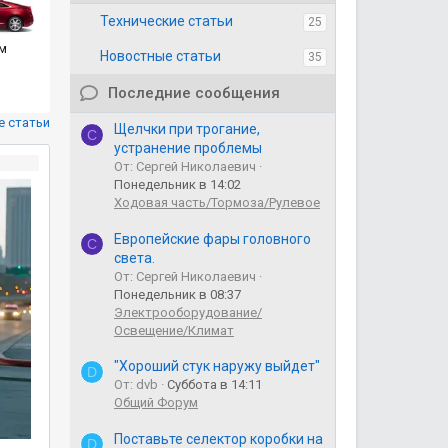
Chevrolet Volt Gen1 на 100-летие компании Chevrolet
Технические статьи
25
Chevrolet Volt Gen.1 на 100-летие компании Chevrolet Volt 2
ым
Шевроле родился 25 декабря 1878 года в городке Ла-Шо-де-
Новостные статьи
35
швейцарской часовой промышленности. Родился, что неудив
Volt
16 Янв 2020
Просмотры: 5K
Обновлено:
16 Янв 2020
Последние сообщения
е статьи
Щелчки при трогание,
С
устранение проблемы
От: Сергей Николаевич
Понедельник в 14:02
Ходовая часть/Тормоза/Рулевое
Европейские фары головного
С
света.
От: Сергей Николаевич
Понедельник в 08:37
Электрооборудование/
Освещение/Климат
"Хороший стук наружу выйдет"
D
От: dvb
Суббота в 14:11
Общий Форум
Поставьте селектор коробки на
D