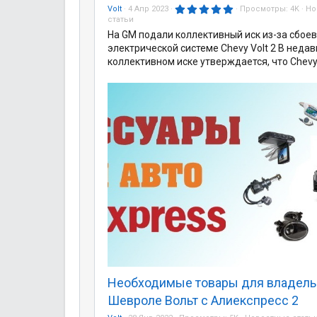
5
Volt
4 Апр 2023
Просмотры:
4K
Но
.
статьи
0
На GM подали коллективный иск из-за сбоев
0
з
электрической системе Chevy Volt 2 В неда
в
коллективном иске утверждается, что Chevy V
ё
з
д
Необходимые товары для владель
Шевроле Вольт с Алиекспресс 2