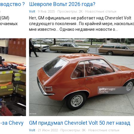
зводство ?
Шевроле Вольт 2026 года?
и
Volt
9 Янв 2025
Просмотры:
2K
Новостные статьи
 (GM)
Нет, GM официально не работает над Chevrolet Volt
лючаемых
следующего поколения . По крайней мере, наскольк
мне известно… Однако недавние новости о...
-за Chevy
GM придумал Chevrolet Volt 50 лет назад
Volt
21 Июн 2022
Просмотры:
3K
Новостные статьи