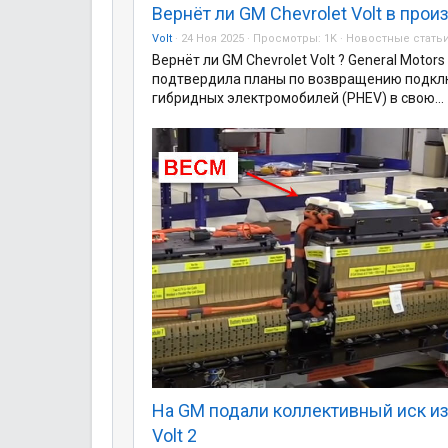
Вернёт ли GM Chevrolet Volt в прои
Volt
24 Ноя 2025
Просмотры:
1K
Новостные стать
Вернёт ли GM Chevrolet Volt ? General Motors
подтвердила планы по возвращению подк
гибридных электромобилей (PHEV) в свою...
На GM подали коллективный иск из
Volt 2