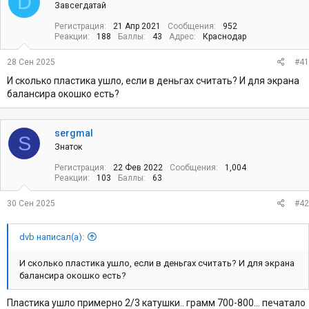
D
т
а
Завсегдатай
е
ч
Регистрация
21 Апр 2021
Сообщения
952
м
а
Реакции
188
Баллы
43
Адрес
Краснодар
ы
л
а
28 Сен 2025
#41
И сколько пластика ушло, если в деньгах считать? И для экрана
балансира окошко есть?
sergmal
S
Знаток
Регистрация
22 Фев 2022
Сообщения
1,004
Реакции
103
Баллы
63
30 Сен 2025
#42
dvb написал(а):
И сколько пластика ушло, если в деньгах считать? И для экрана
балансира окошко есть?
Пластика ушло примерно 2/3 катушки.. грамм 700-800... печатало