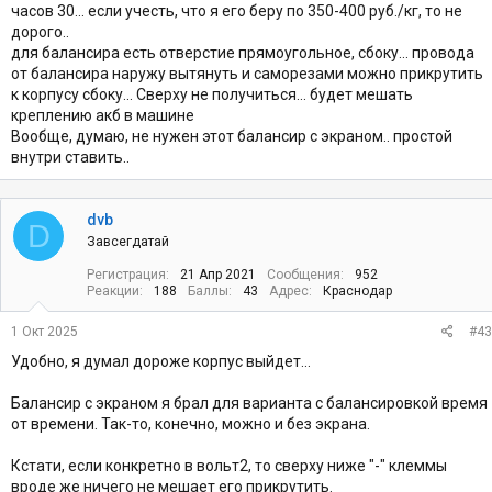
часов 30... если учесть, что я его беру по 350-400 руб./кг, то не
дорого..
для балансира есть отверстие прямоугольное, сбоку... провода
от балансира наружу вытянуть и саморезами можно прикрутить
к корпусу сбоку... Сверху не получиться... будет мешать
креплению акб в машине
Вообще, думаю, не нужен этот балансир с экраном.. простой
внутри ставить..
dvb
D
Завсегдатай
Регистрация
21 Апр 2021
Сообщения
952
Реакции
188
Баллы
43
Адрес
Краснодар
1 Окт 2025
#43
Удобно, я думал дороже корпус выйдет...
Балансир с экраном я брал для варианта с балансировкой время
от времени. Так-то, конечно, можно и без экрана.
Кстати, если конкретно в вольт2, то сверху ниже "-" клеммы
вроде же ничего не мешает его прикрутить.