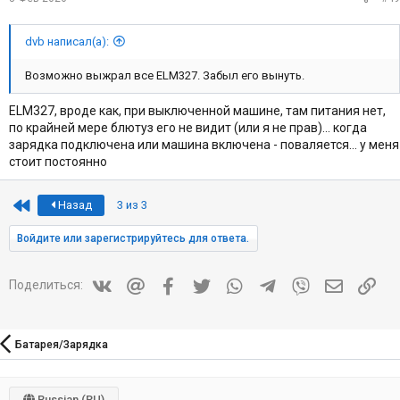
dvb написал(а):
Возможно выжрал все ELM327. Забыл его вынуть.
ELM327, вроде как, при выключенной машине, там питания нет,
по крайней мере блютуз его не видит (или я не прав)... когда
зарядка подключена или машина включена - поваляется... у меня
стоит постоянно
First
Назад
3 из 3
Войдите или зарегистрируйтесь для ответа.
Vkontakte
Mail.ru
Facebook
Twitter
WhatsApp
Telegram
Viber
Электрон
Ссы
Поделиться:
Батарея/Зарядка
Russian (RU)