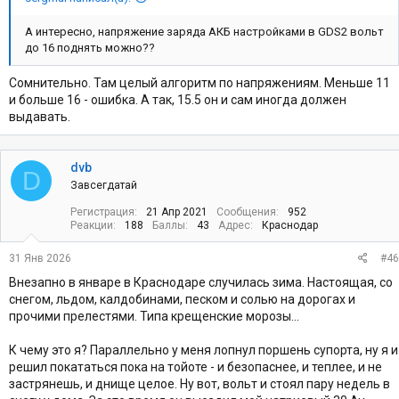
А интересно, напряжение заряда АКБ настройками в GDS2 вольт
до 16 поднять можно??
Сомнительно. Там целый алгоритм по напряжениям. Меньше 11
и больше 16 - ошибка. А так, 15.5 он и сам иногда должен
выдавать.
dvb
D
Завсегдатай
Регистрация
21 Апр 2021
Сообщения
952
Реакции
188
Баллы
43
Адрес
Краснодар
31 Янв 2026
#46
Внезапно в январе в Краснодаре случилась зима. Настоящая, со
снегом, льдом, калдобинами, песком и солью на дорогах и
прочими прелестями. Типа крещенские морозы...
К чему это я? Параллельно у меня лопнул поршень супорта, ну я и
решил покататься пока на тойоте - и безопаснее, и теплее, и не
застрянешь, и днище целое. Ну вот, вольт и стоял пару недель в