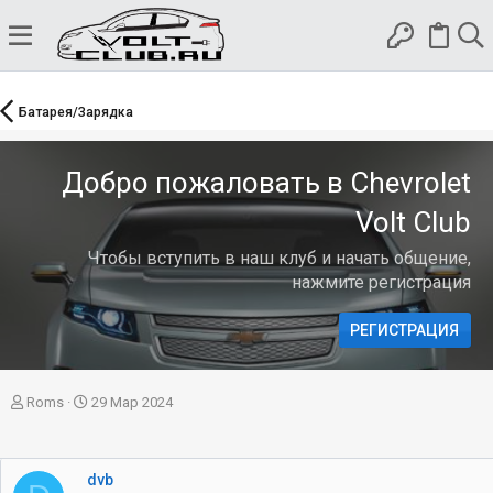
Батарея/Зарядка
Добро пожаловать в Chevrolet
Volt Club
Чтобы вступить в наш клуб и начать общение,
нажмите регистрация
РЕГИСТРАЦИЯ
А
Д
Roms
29 Мар 2024
в
а
т
т
о
а
dvb
р
н