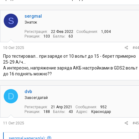
sergmal
S
Знаток
Регистрация
22 Фев 2022
Сообщения
1,004
Реакции
103
Баллы
63
10 Окт 2025
#44
Про тестировал... при заряде от 10 вольт до 15 - берет примерно
25-29 А/ч...
А интересно, напряжение заряда АКБ настройками в GDS2 вольт
до 16 поднять можно??
dvb
D
Завсегдатай
Регистрация
21 Апр 2021
Сообщения
952
Реакции
188
Баллы
43
Адрес
Краснодар
11 Окт 2025
#45
sergmal написал(а):