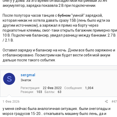
снегу у дома. За это время он высадил мой натриевый 30 Ач
аккумулятор, зарядка показвла 2 В при подключении.
После полутора часов танцев с
бубном
"умной" зарядкой,
которая никак не хотела давать сразу 15В (лень было идти за
другим источником), а заряжал я прямо на борту через
подкапотные клеммы, смог-таки открыть багажник примерно при
10 В. Подключив балансир, увидел разницу между банками: 2.7 В
/ 2.1 В.
Оставил зарядку и балансир на ночь. Днем все было заряжено и
отбалансировано. Посмотрим как будет вести себя мой аккум
дальше после такого события.
sergmal
S
Знаток
Регистрация
22 Фев 2022
Сообщения
1,004
Реакции
103
Баллы
63
1 Фев 2026
#47
у меня сейчас была аналогичная ситуация.. были снегопады и
мороз градусов 15-20... откапывать машину было лень, да и