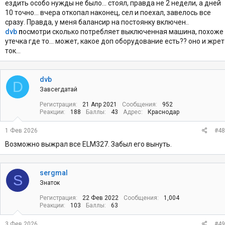
ездить особо нужды не было... стоял, правда не 2 недели, а дней
10 точно... вчера откопал наконец, сел и поехал, завелось все
сразу. Правда, у меня балансир на постоянку включен..
dvb
п
осмотри сколько потребляет выключенная машина, похоже
утечка где то... может, какое доп оборудование есть?? оно и жрет
ток...
dvb
D
Завсегдатай
Регистрация
21 Апр 2021
Сообщения
952
Реакции
188
Баллы
43
Адрес
Краснодар
1 Фев 2026
#48
Возможно выжрал все ELM327. Забыл его вынуть.
sergmal
S
Знаток
Регистрация
22 Фев 2022
Сообщения
1,004
Реакции
103
Баллы
63
3 Фев 2026
#49