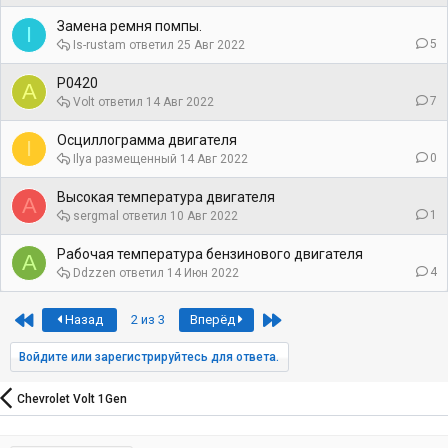
Замена ремня помпы.
I
5
Is-rustam
25 Авг 2022
P0420
A
7
Volt
14 Авг 2022
Осциллограмма двигателя
I
0
Ilya
14 Авг 2022
Высокая температура двигателя
A
1
sergmal
10 Авг 2022
Рабочая температура бензинового двигателя
A
4
Ddzzen
14 Июн 2022
First
Last
Назад
2 из 3
Вперёд
Войдите или зарегистрируйтесь для ответа.
Chevrolet Volt 1Gen