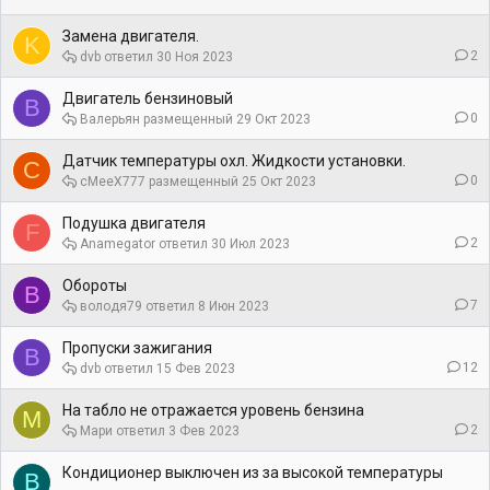
Замена двигателя.
K
2
dvb
30 Ноя 2023
Двигатель бензиновый
В
0
Валерьян
29 Окт 2023
Датчик температуры охл. Жидкости установки.
C
0
cMeeX777
25 Окт 2023
Подушка двигателя
F
2
Anamegator
30 Июл 2023
Обороты
В
7
володя79
8 Июн 2023
Пропуски зажигания
В
12
dvb
15 Фев 2023
На табло не отражается уровень бензина
М
2
Мари
3 Фев 2023
Кондиционер выключен из за высокой температуры
В