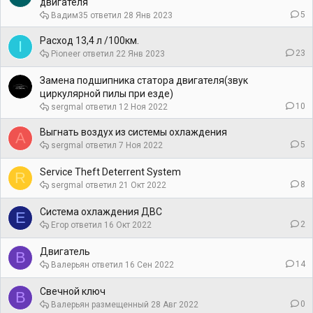
двигателя
5
Вадим35
28 Янв 2023
Расход 13,4 л /100км.
I
23
Pioneer
22 Янв 2023
Замена подшипника статора двигателя(звук
циркулярной пилы при езде)
10
sergmal
12 Ноя 2022
Выгнать воздух из системы охлаждения
A
5
sergmal
7 Ноя 2022
Service Theft Deterrent System
R
8
sergmal
21 Окт 2022
Система охлаждения ДВС
Е
2
Егор
16 Окт 2022
Двигатель
В
14
Валерьян
16 Сен 2022
Свечной ключ
В
0
Валерьян
28 Авг 2022