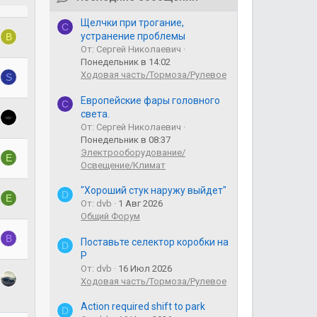
Щелчки при трогание,
С
устранение проблемы
B
От: Сергей Николаевич
Понедельник в 14:02
Ходовая часть/Тормоза/Рулевое
S
Европейские фары головного
С
света.
От: Сергей Николаевич
Понедельник в 08:37
Электрооборудование/
E
Освещение/Климат
"Хороший стук наружу выйдет"
D
E
От: dvb
1 Авг 2026
Общий Форум
В
Поставьте селектор коробки на
D
Р
От: dvb
16 Июл 2026
Ходовая часть/Тормоза/Рулевое
Action required shift to park
D