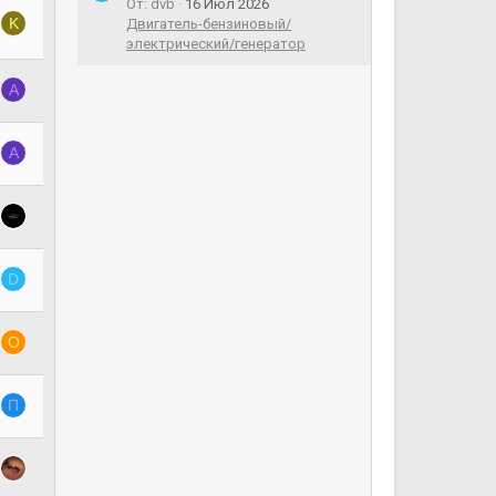
От: dvb
16 Июл 2026
K
Двигатель-бензиновый/
электрический/генератор
A
A
D
O
П