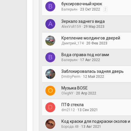
буксировочный крюк
В
Валерьян
23 Окт 2022
2
Зеркало заднего вида
A
AlexVolt159
29 Мар 2023
Крепление молдингов дверей
Дмитрий_174
20 Фев 2023
Вода справа под ногами
В
Валерьян
17 Авг 2022
Заблокировалась задняя дверь
DmitryPerm
12 Май 2022
Музыка BOSE
O
OlegNY
20 Апр 2022
ПТФ стекла
D
dm2112
13 Сен 2021
Код краски для подкраски сколов и
Борода.48
13 Авг 2021