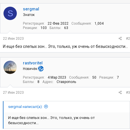
sergmal
S
Знаток
Регистрация
22 Фев 2022
Сообщения
1,004
Реакции
103
Баллы
63
22 Июн 2023
#2
И еще без слепых зон... Это, только, уж очень от безысходности...
rastvoritel
Новичёк
Регистрация
4 Мар 2023
Сообщения
50
Реакции
7
Баллы
8
Адрес
Ставрополь
27 Июн 2023
#3
sergmal написал(а):
И еще без слепых зон... Это, только, уж очень от
безысходности...