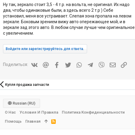
Ну так, зеркало стоит 3,5 - 4 т.р. на вольта, не оригинал. Их надо
два, чтобы одинаковые были, а здесь всего 2 т.р ) Себе
установил, меня все устраивает. Слепая зона пропала на левом
зеркале. Боковым зрением вижу авто опережающее мой, и в
зеркале зад этого авто. В любом случае лучше чем оригинальное
с увеличением.
Войдите или зарегистрируйтесь для ответа.
Vkontakte
Mail.ru
Facebook
Twitter
WhatsApp
Telegram
Viber
Электрон
Ссы
Поделиться:
Купля продажа запчасти
Russian (RU)
О Нас
Условия И Правила
Политика Конфиденциальности
Помощь
Главная
R
S
S