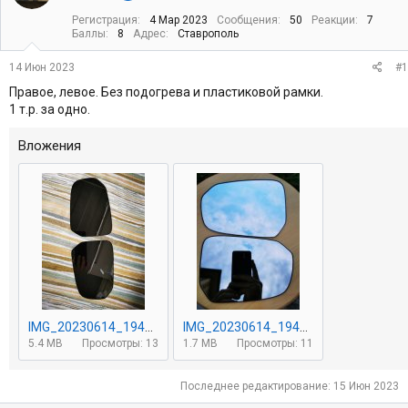
т
а
Регистрация
4 Мар 2023
Сообщения
50
Реакции
7
е
ч
Баллы
8
Адрес
Ставрополь
м
а
ы
л
14 Июн 2023
#1
а
Правое, левое. Без подогрева и пластиковой рамки.
1 т.р. за одно.
Вложения
IMG_20230614_194551.jpg
IMG_20230614_194815.jpg
5.4 MB
Просмотры: 13
1.7 MB
Просмотры: 11
Последнее редактирование:
15 Июн 2023