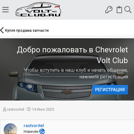
Купля продажа запчасти
Добро пожаловать в Chevrolet
Volt Club
Чтобы вступить в наш клуб и начать общение,
нажмите регистрация
РЕГИСТРАЦИЯ
А
Д
rastvoritel
14 Июн 2023
в
а
т
т
о
а
rastvoritel
р
н
Новичёк