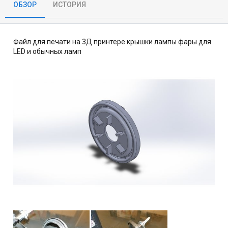
о
а
ОБЗОР
ИСТОРИЯ
р
с
о
з
д
Файл для печати на 3Д принтере крышки лампы фары для
а
LED и обычных ламп
н
и
я