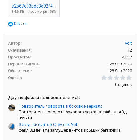
e2b67c93bdc3e92f461527db140cf1aa_preview_featured.jpg
14.6 KB
Просмотры: 685
Р
Ddzzen
е
а
к
Автор
Volt
ц
и
Скачивания
12
и
Просмотры
4,037
:
Первый выпуск
28 Янв 2020
Обновление
28 Янв 2020
0.0
Оценка
0 оценок
Другие файлы пользователя Volt
Повторитель поворота в боковое зеркало
Повторитель поворота бокового зеркала ,файл для 3д
печати
Заглушки винтов Chevrolet Volt
файл 3Д печати заглушек винтов крышки багажника