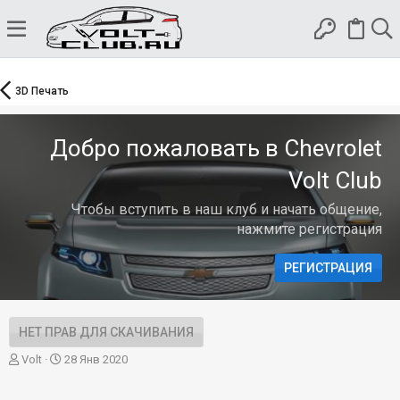
3D Печать
Добро пожаловать в Chevrolet
Volt Club
Чтобы вступить в наш клуб и начать общение,
нажмите регистрация
РЕГИСТРАЦИЯ
НЕТ ПРАВ ДЛЯ СКАЧИВАНИЯ
А
Д
Volt
28 Янв 2020
в
а
т
т