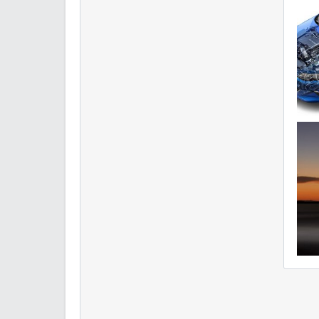
2
V
0
che
V
2