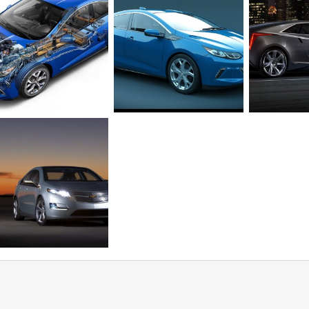
1
0
0
0
0
1443765301_2016_chevrolet_volt_parts_inside-2.jpg
Volt Gen2.jpg
cadillac ELR
olt
19 Янв 2020
Кирилл
18 Янв 2020
Volt
16 
0
0
0
0
0
vrolet-volt-2011
olt
16 Янв 2020
0