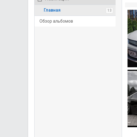
Главная
13
Обзор альбомов
IMG
h
0
chev
V