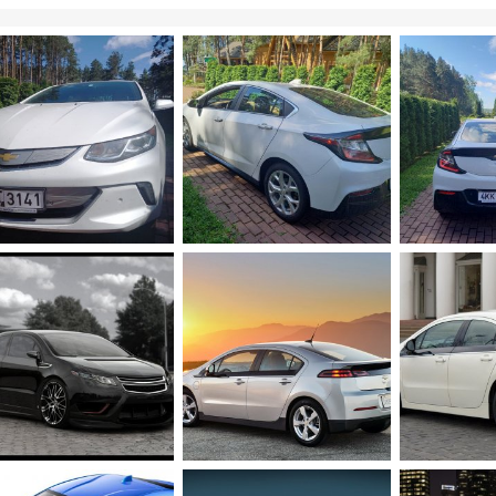
-20210521-WA0012.jpg
IMG-20210521-WA0013.jpg
IMG-2021052
urry
5 Июн 2021
hurry
5 Июн 2021
hurry
5 
0
1
0
0
0
rolet-volt-tuning-6.jpg
11-2013-chevrolet-volt.jpg
746.jpg
olt
29 Янв 2020
Volt
29 Янв 2020
Volt
23 