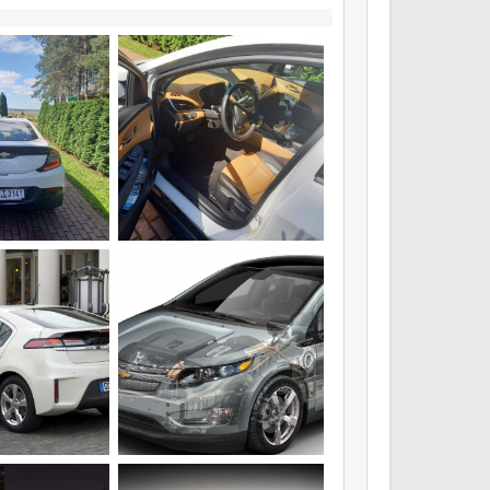
1-WA0014.jpg
IMG-20210521-WA0015.jpg
Июн 2021
hurry
5 Июн 2021
1
1
image_2636.png
Янв 2020
Volt
19 Янв 2020