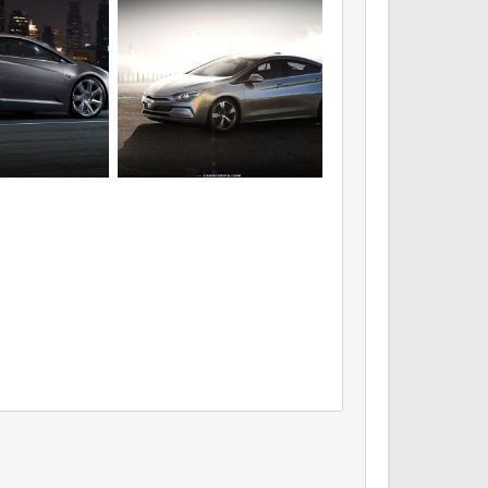
0
0
volt concept
Янв 2020
Volt
16 Янв 2020
0
0