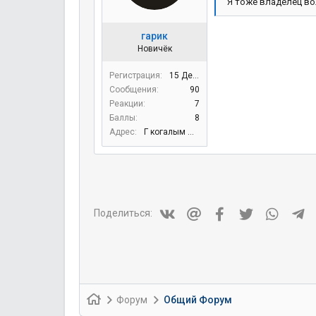
Я тоже владелец во
гарик
Новичёк
Регистрация
15 Дек 2020
Сообщения
90
Реакции
7
Баллы
8
Адрес
Г когалым югра
Vkontakte
Mail.ru
Facebook
Twitter
WhatsA
Te
Поделиться:
Форум
Общий Форум