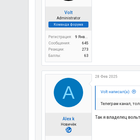
Volt
Administrator
Команда форума
Регистрация
9 Янв 2020
Сообщения
645
Реакции
273
Баллы
63
28 Фев 2025
A
Volt написал(а):
Телеграм канал, то
Так я владелец воль
Alex k
Новичёк