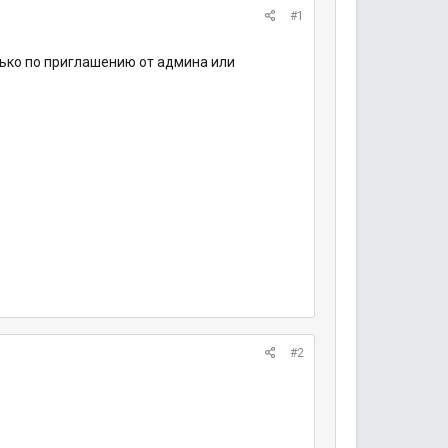
#1
лько по приглашению от админа или
#2