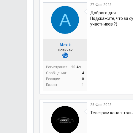
о
а
27 Фев 2025
р
н
A
Доброго дня.
т
а
Подскажите, что за с
е
ч
участников ?)
м
а
ы
л
а
Alex k
Новичёк
Регистрация
20 Апр 2023
Сообщения
4
Реакции
0
Баллы
1
28 Фев 2025
Телеграм канал, тол