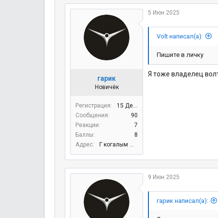
5 Июн 2025
Volt написал(а):
Пишите в личку
Я тоже владелец вол
гарик
Новичёк
Регистрация
15 Дек 2020
Сообщения
90
Реакции
7
Баллы
8
Адрес
Г когалым югра
9 Июн 2025
гарик написал(а):