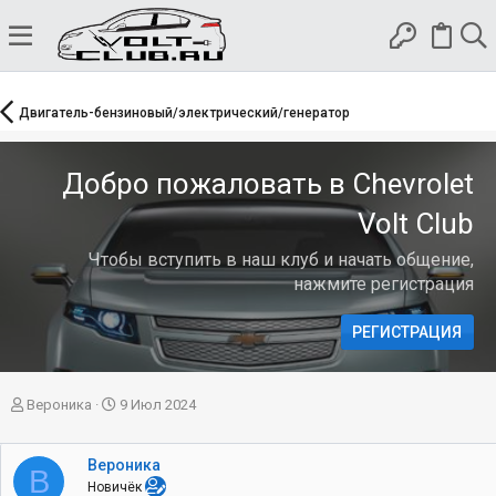
Двигатель-бензиновый/электрический/генератор
Добро пожаловать в Chevrolet
Volt Club
Чтобы вступить в наш клуб и начать общение,
нажмите регистрация
РЕГИСТРАЦИЯ
А
Д
Вероника
9 Июл 2024
в
а
т
т
о
а
Вероника
В
р
н
Новичёк