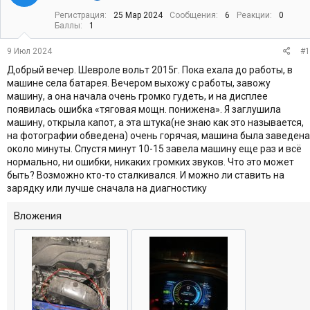
т
а
Регистрация
25 Мар 2024
Сообщения
6
Реакции
0
е
ч
Баллы
1
м
а
ы
л
9 Июл 2024
#1
а
Добрый вечер. Шевроле вольт 2015г. Пока ехала до работы, в
машине села батарея. Вечером выхожу с работы, завожу
машину, а она начала очень громко гудеть, и на дисплее
появилась ошибка «тяговая мощн. понижена». Я заглушила
машину, открыла капот, а эта штука(не знаю как это называется,
на фотографии обведена) очень горячая, машина была заведена
около минуты. Спустя минут 10-15 завела машину еще раз и всё
нормально, ни ошибки, никаких громких звуков. Что это может
быть? Возможно кто-то сталкивался. И можно ли ставить на
зарядку или лучше сначала на диагностику
Вложения