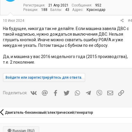
Регистрация
21 Апр 2021
Сообщения
952
Реакции
188
Баллы
43
Адрес
Краснодар
10 Июл 2024
#4
На будущее, никогда так не делайте. Если машина завела ДВС с
такой надписью, нужно дождаться выключения ДВС. Нельзя
глушить кнопкой. Иначе можно схватить ошибку P0AFA и уже
никуда не уехать. Потом танцы с бубном по ее сбросу.
Да, и машина у вас 2016 модельного года (2015 производства),
т.е. 2 поколение.
Войдите или зарегистрируйтесь для ответа.
Vkontakte
Mail.ru
Facebook
Twitter
WhatsApp
Telegram
Viber
Электрон
Ссы
Поделиться:
Двигатель-бензиновый/электрический/генератор
Russian (RU)