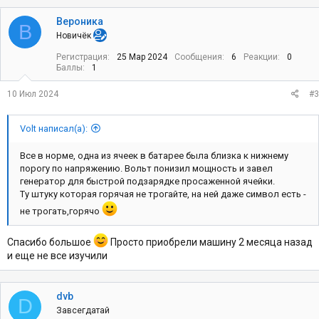
а
к
Вероника
В
ц
Новичёк
и
и
Регистрация
25 Мар 2024
Сообщения
6
Реакции
0
:
Баллы
1
10 Июл 2024
#3
Volt написал(а):
Все в норме, одна из ячеек в батарее была близка к нижнему
порогу по напряжению. Вольт понизил мощность и завел
генератор для быстрой подзарядке просаженной ячейки.
Ту штуку которая горячая не трогайте, на ней даже символ есть -
не трогать,горячо
Спасибо большое
Просто приобрели машину 2 месяца назад
и еще не все изучили
dvb
D
Завсегдатай