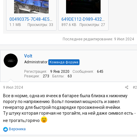
00490375-7C48-4E5E-B94E-39B53AECCA23.jpeg
649DE112-D989-4329-BB89-E3BB5C56EA67.jpeg
1.1 MB
Просмотры: 33
897.6 KB
Просмотры: 27
Последнее редактирование:
9 Июл 2024
Volt
Administrator
Команда форума
Регистрация
9 Янв 2020
Сообщения
645
Реакции
273
Баллы
63
9 Июл 2024
#2
Все в норме, одна из ячеек в батарее была близка к нижнему
порогу по напряжению. Вольт понизил мощность и завел
генератор для быстрой подзарядке просаженной ячейки.
Ту штуку которая горячая не трогайте, на ней даже символ есть -
не трогать,горячо
Р
Вероника
е