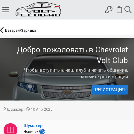
Батарея/Зарядка
Добро пожаловать в Chevrolet
Volt Club
Чтобы вступить в наш клуб и начать общение,
нажмите регистрация
РЕГИСТРАЦИЯ
А
Д
Шумахер
10 Апр 2025
в
а
т
т
о
а
Шумахер
Ш
р
н
Новичёк