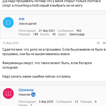
Да надо прошивать потому что у меня открыт только normal и
спорт а mounting и hold серый я выбрать их не могу
dvb
D
Завсегдатай
Регистрация
21 Апр 2021
Сообщения
952
Реакции
188
Баллы
43
Адрес
Краснодар
15 Апр 2025
#8
Сдается мне, что дело не в прошивке. Если бы режимов не было в
прошивке, они бы не высвечивались вовсе.
Американцы пишут, что такое может быть, если батарея
холодная.
Надо узнать какие ошибки сейчас остались.
Шумахер
Ш
Новичёк
Регистрация
3 Апр 2025
Сообщения
12
Реакции
0
Баллы
1