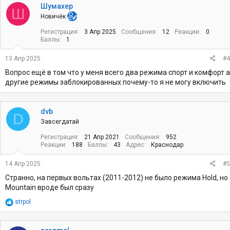
к
Шумахер
Ш
ц
Новичёк
и
и
Регистрация
3 Апр 2025
Сообщения
12
Реакции
0
:
Баллы
1
13 Апр 2025
#4
Вопрос ещё в том что у меня всего два режима спорт и комфорт а
другие режимы заблокированных почему-то я не могу включить
dvb
D
Завсегдатай
Регистрация
21 Апр 2021
Сообщения
952
Реакции
188
Баллы
43
Адрес
Краснодар
14 Апр 2025
#5
Странно, на первых вольтах (2011-2012) не было режима Hold, но
Mountain вроде был сразу
Р
strpol
е
а
к