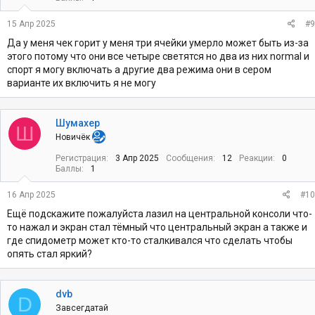
15 Апр 2025
#9
Да у меня чек горит у меня три ячейки умерло может быть из-за
этого потому что они все четыре светятся но два из них normal и
спорт я могу включать а другие два режима они в сером
варианте их включить я не могу
Шумахер
Ш
Новичёк
Регистрация
3 Апр 2025
Сообщения
12
Реакции
0
Баллы
1
16 Апр 2025
#10
Ещё подскажите пожалуйста лазил на центральной консоли что-
то нажал и экран стал тёмный что центральный экран а также и
где спидометр может кто-то сталкивался что сделать чтобы
опять стал яркий?
dvb
D
Завсегдатай