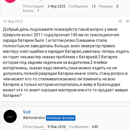
т
а
Регистрация
3 Апр 2025
Сообщения
12
Реакции
0
е
ч
Баллы
1
м
а
ы
л
10 Апр 2025
#1
а
Добрый день подскажите пожалуйста такой вопрос у меня
Шевроле вольт 2011 года,проехал 140 км по трассе,рисочек
заряда батареи было 1,и потом резко 0,машина стала
полностью,не заводилась больше, взял эвакуатор привез
мастеру снял ошибки и зарядил батарею,завелась теперь ездить
но горит чек,мастер сказал проблема с батареей,3 батарея
которая под задним сиденьем за водителем,3 ячейки
испортились, сказал надо менять,пока можно ездить но не
допускать полной разрядки батареи иначе опять стану,вопрос в
чем может кто-то сталкивался,можно ли поменять не всю
батарею а только которая испортилась,я живу в Краснодаре
может кто то знает хороших мастеров или кто то продает живую
батарею?
Volt
Administrator
Команда форума
Регистрация
9 Янв 2020
Сообщения
645