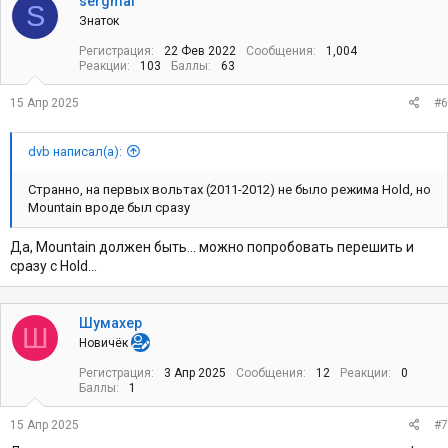
sergmal
S
ц
Знаток
и
и
Регистрация
22 Фев 2022
Сообщения
1,004
:
Реакции
103
Баллы
63
15 Апр 2025
#6
dvb написал(а):
Странно, на первых вольтах (2011-2012) не было режима Hold, но
Mountain вроде был сразу
Да, Mountain должен быть... можно попробовать перешить и
сразу с Hold...
Шумахер
Ш
Новичёк
Регистрация
3 Апр 2025
Сообщения
12
Реакции
0
Баллы
1
15 Апр 2025
#7