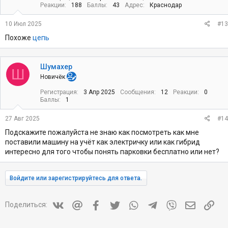
Реакции
188
Баллы
43
Адрес
Краснодар
10 Июл 2025
#13
Похоже
цепь
Шумахер
Ш
Новичёк
Регистрация
3 Апр 2025
Сообщения
12
Реакции
0
Баллы
1
27 Авг 2025
#14
Подскажите пожалуйста не знаю как посмотреть как мне
поставили машину на учёт как электричку или как гибрид
интересно для того чтобы понять парковки бесплатно или нет?
Войдите или зарегистрируйтесь для ответа.
Vkontakte
Mail.ru
Facebook
Twitter
WhatsApp
Telegram
Viber
Электрон
Ссы
Поделиться: