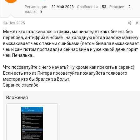
т
а
Регистрация
29 Май 2023
Сообщения
53
Реакции
2
е
ч
Баллы
8
м
а
ы
л
24 Ноя 2025
#1
а
Может кто сталкивался с таким , машина едет как обычно, без
перебоев, антифриз в норме , на холодную когда завожу машину
выскакивает чек с такими ошибками (летом бывала выскакивает
чек и сам потом пропадал) а сейчас зима и уже какой день горит
чек. Печалька..
Что посоветуйте с чего начать? Ну кроме как поехать в сервис)
Если есть кто из Питера посоветуйте пожалуйста толкового
мастера кто бы брался за Вольт.
Заранее спасибо
Вложения