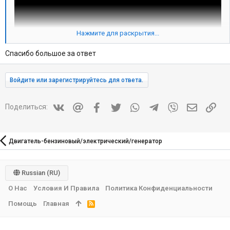
Нажмите для раскрытия...
Спасибо большое за ответ
Войдите или зарегистрируйтесь для ответа.
Vkontakte
Mail.ru
Facebook
Twitter
WhatsApp
Telegram
Viber
Электрон
Ссы
Поделиться:
Двигатель-бензиновый/электрический/генератор
Russian (RU)
О Нас
Условия И Правила
Политика Конфиденциальности
Помощь
Главная
R
S
S