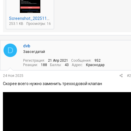
Screenshot_20251124-190153.png
253.1 KB
Просмотры: 16
dvb
D
Завсегдатай
Регистрация
21 Апр 2021
Сообщения
952
Реакции
188
Баллы
43
Адрес
Краснодар
24 Ноя 2025
#2
Скорее всего нужно заменить трехходовой клапан