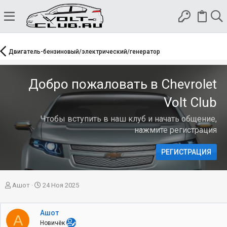
Двигатель-бензиновый/электрический/генератор
Добро пожаловать в Chevrolet
Volt Club
Чтобы вступить в наш клуб и начать общение,
нажмите регистрация
РЕГИСТРАЦИЯ
А
Д
Ашот
24 Ноя 2025
в
а
т
т
о
а
Ашот
А
р
н
Новичёк